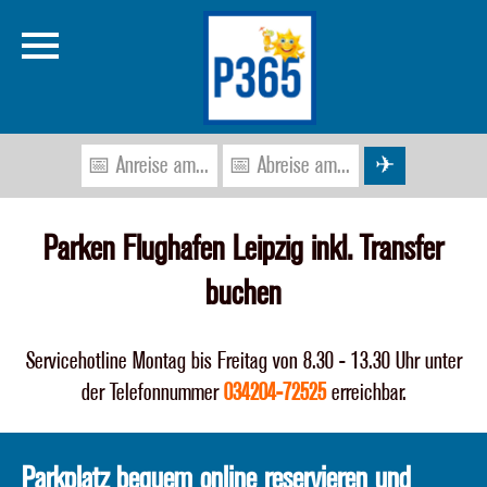
Startseite
Preise
Parken Flughafen Leipzig inkl. Transfer
buchen
Buchung
Flughafen
Servicehotline Montag bis Freitag von 8.30 - 13.30 Uhr unter
der Telefonnummer
034204-72525
erreichbar.
Gästebuch
Parkplatz bequem online reservieren und