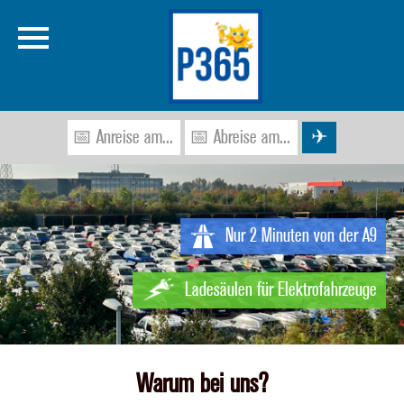
Startseite
Preise
Nur 2 Minuten von der A9
Buchung
Ladesäulen für Elektrofahrzeuge
Flughafen
Gästebuch
Warum bei uns?